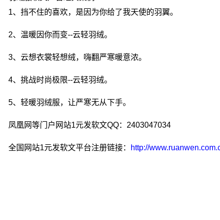
1、挡不住的喜欢，是因为你给了我天使的羽翼。
2、温暖因你而变--云轻羽绒。
3、云想衣裳轻想绒，嗨翻严寒暖意浓。
4、挑战时尚极限--云轻羽绒。
5、轻暖羽绒服，让严寒无从下手。
凤凰网等门户网站1元发软文QQ：2403047034
全国网站1元发软文平台注册链接：
http://www.ruanwen.co