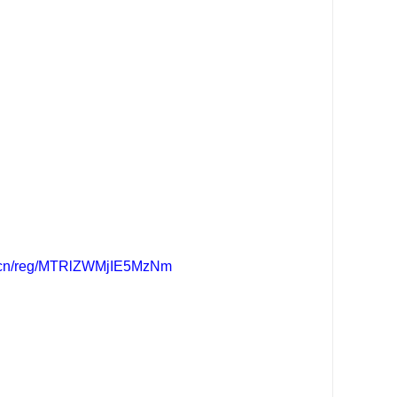
m.cn/reg/MTRlZWMjIE5MzNm